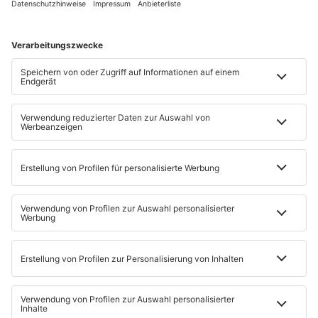

MONATLICH 55,90 € INKL. MWST.
Ist die Zeitungsbelieferung der Adresse nicht per
Zusteller möglich, erhöht sich der Preis des
Abonnements für eine Belieferung per Post.
AGB UND WIDERRUF
Ich bin damit einverstanden, von der Main-Post GmbH und der
MPO Medien GmbH über redaktionelle Inhalte,
Veranstaltungen und Angebote zu Abos und Verlagsprodukten
per E-Mail und Telefon zu Werbezwecken kontaktiert zu
werden. Meine Einwilligung kann ich jederzeit, z.B. per