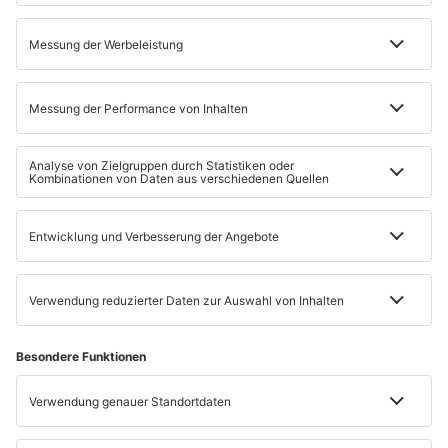
Abmeldelink im jeweiligen Newsletter, widerrufen. Ich erkläre
mich gleichzeitig mit der Analyse meiner Newsletter-Nutzung
einverstanden.
Mit Ihrem Kauf ermächtigen Sie die Main-Post GmbH und die MPO
Medien GmbH bei Auswahl der Zahlart Lastschrift, Zahlungen von
Ihrem Konto mittels Lastschrift einzuziehen. Für die Nutzung
unserer digitalen Abonnements wird ein
Kundenkonto der Main-
Post
benötigt, für das gesonderte Nutzungsbedingungen gelten.
Sofern Sie noch kein Kundenkonto besitzen, wird dieses im Rahmen
der Bestellung automatisch erstellt. Sie bestätigen außerdem, dass
Sie die
Nutzungsbedingungen
,
AGB
und die
Hinweise zum
Widerrufsrecht
gelesen haben und diesen zustimmen.
Verantwortliche Stellen sind die Main-Post GmbH und die MPO
Medien GmbH. Wir verarbeiten Ihre Daten gem. Art. 6 Abs. 1 lit. b
DSGVO zur Vertragserfüllung und gem. Art. 6 Abs. 1 lit. f DSGVO zur
Kundenbetreuung und sofern Sie eingewilligt haben oder wir
gesetzlich dazu berechtigt sind für werbliche Zwecke per E-Mail