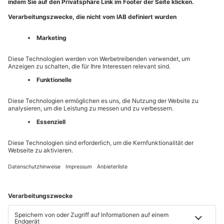
EPAPER MIT
18
EUR/Monat
MP+
: Alle Artikel auf
mainpost.de
lesen
ePaper:
Gedruckte Zeitung 1:1 digital
Monatlich kündbar
Zum Angebot