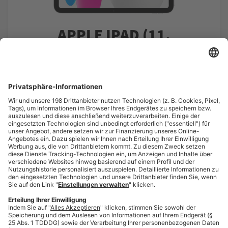
APPLE IPAD (11.
GENERATION)
Technische Features
Farbe: Silber
Speicher: 128 GB
Abmessungen (H x B x T in mm): 248,6 x 179,5 x
7
Display: 10,86″ Multi-Touch Display, Auflösung
2360 x 1640 px