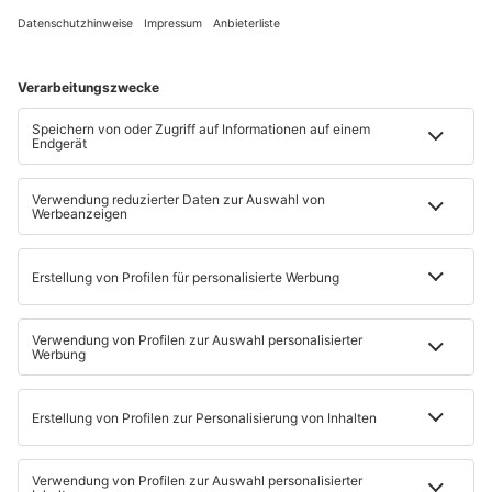
Technische Features
Farbe: Gray
Speicher: 128 GB
Abmessungen (H x B x T in mm): 257,1 x 168,7 x
6,9
Display: 11 Zoll WUXGA+
Kamera: 8 Megapixel
Zum Angebot