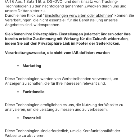
Kamera: 12 Megapixel
Zum Angebot
SAMSUNG GALAXY TAB
A11+